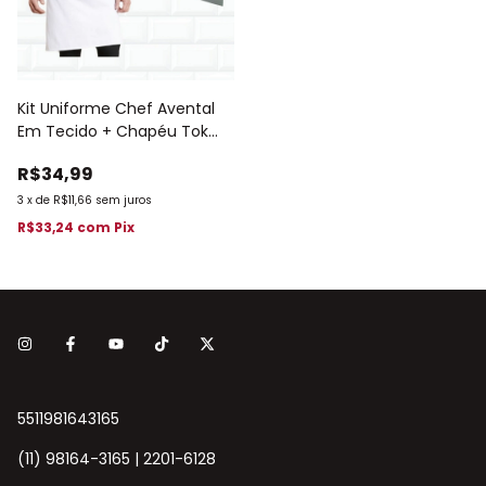
Kit Uniforme Chef Avental
Em Tecido + Chapéu Tok
Plissado 460
R$34,99
3
x
de
R$11,66
sem juros
R$33,24
com
Pix
5511981643165
(11) 98164-3165 | 2201-6128