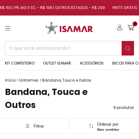
$ 150 | PR, MG E SC - R$ 199 | OUTROS ESTADOS - R$ 299
FRETE GRÁTIS: SP
0
KIT CONFEITEIRO
OUTLET ISAMAR
ACESSÓRIOS
BICOS PARA C
Início
>
Uniformes
>
Bandana, Touca e Outros
Bandana, Touca e
Outros
9 produtos
Ordenar por:
Filtrar
Mais vendidos