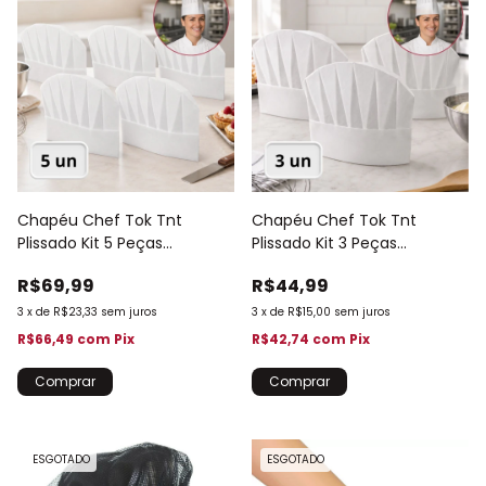
Chapéu Chef Tok Tnt
Chapéu Chef Tok Tnt
Plissado Kit 5 Peças
Plissado Kit 3 Peças
Cozinheiro 463
Cozinheiro 462
R$69,99
R$44,99
3
x
de
R$23,33
sem juros
3
x
de
R$15,00
sem juros
R$66,49
com
Pix
R$42,74
com
Pix
ESGOTADO
ESGOTADO