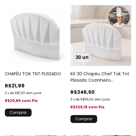
CHAPÉU TOK TNT PLISSADO
Kit 30 Chapéu Chef Tok Tnt
Plissado Cozinheiro
R$21,99
Profissional
R$346,50
3
x
de
R$7,33
sem juros
3
x
de
R$115,50
sem juros
R$20,89
com
Pix
R$329,18
com
Pix