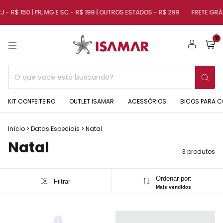
J - R$ 150 | PR, MG E SC - R$ 199 | OUTROS ESTADOS - R$ 299
FRETE GRÁTI
0
KIT CONFEITEIRO
OUTLET ISAMAR
ACESSÓRIOS
BICOS PARA C
Início
>
Datas Especiais
>
Natal
Natal
3 produtos
Ordenar por:
Filtrar
Mais vendidos