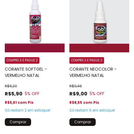
COMPRE 3 E PAGUE 2
COMPRE 3 E PAGUE 2
CORANTE SOFTGEL -
CORANTE NEOCOLOR -
VERMELHO NATAL
VERMELHO NATAL
R$6,20
R$9,46
R$5,90
R$9,00
5
% OFF
5
% OFF
R$5,61
com
Pix
R$8,55
com
Pix
Só restam
2
em estoque!
Só restam
5
em estoque!