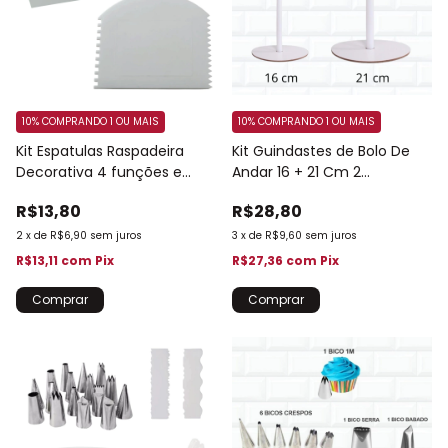
10%
COMPRANDO 1 OU MAIS
10%
COMPRANDO 1 OU MAIS
Kit Espatulas Raspadeira
Kit Guindastes de Bolo De
Decorativa 4 funções e
Andar 16 + 21 Cm 2
Trapezoidal
Tamanhos 874
R$13,80
R$28,80
2
x
de
R$6,90
sem juros
3
x
de
R$9,60
sem juros
R$13,11
com
Pix
R$27,36
com
Pix