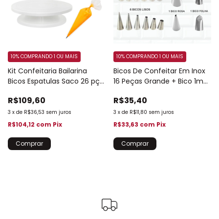
10%
COMPRANDO 1 OU MAIS
10%
COMPRANDO 1 OU MAIS
Kit Confeitaria Bailarina
Bicos De Confeitar Em Inox
Bicos Espatulas Saco 26 pç
16 Peças Grande + Bico 1m
Inician
159
R$109,60
R$35,40
3
x
de
R$36,53
sem juros
3
x
de
R$11,80
sem juros
R$104,12
com
Pix
R$33,63
com
Pix