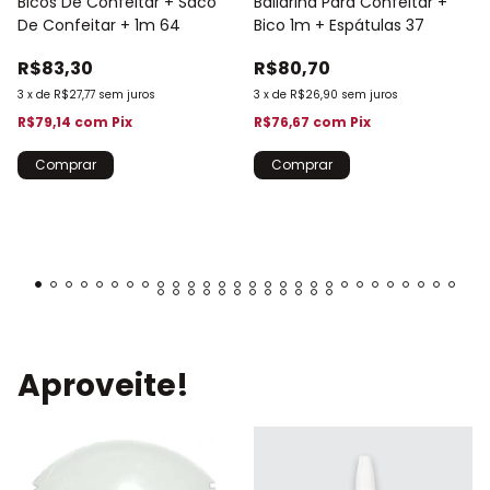
Bicos De Confeitar + Saco
Bailarina Para Confeitar +
De Confeitar + 1m 64
Bico 1m + Espátulas 37
R$83,30
R$80,70
3
x
de
R$27,77
sem juros
3
x
de
R$26,90
sem juros
R$79,14
com
Pix
R$76,67
com
Pix
Aproveite!