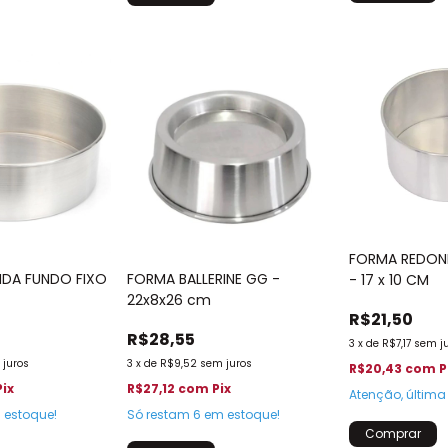
FORMA REDON
DA FUNDO FIXO
FORMA BALLERINE GG -
- 17 x 10 CM
22x8x26 cm
R$21,50
R$28,55
3
x
de
R$7,17
sem j
 juros
3
x
de
R$9,52
sem juros
R$20,43
com
P
Pix
R$27,12
com
Pix
Atenção, última
estoque!
Só restam
6
em estoque!