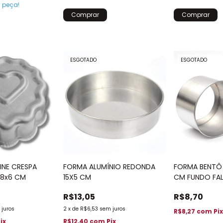
a peça!
ESGOTADO
ESGOTADO
FORMA ALUMÍNIO REDONDA
FORMA BENTÔ 
INE CRESPA
15X5 CM
CM FUNDO FA
18x6 CM
R$13,05
R$8,70
2
x
de
R$6,53
sem juros
 juros
R$8,27
com
Pi
R$12,40
com
Pix
ix