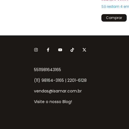
Só restam
4
em 
5511981643165
(11) 98164-3165 | 2201-6128
vendas@isamar.com.br
Visite o nosso Blog!