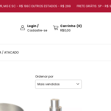
 E SC - R$ 199 | OUTROS ESTADOS - R$ 299
FRETE GRÁTIS: SP - R$ 99 | RJ -
Login
/
Carrinho
(
0
)
Cadastre-se
R$0,00
A / ATACADO
Ordenar por