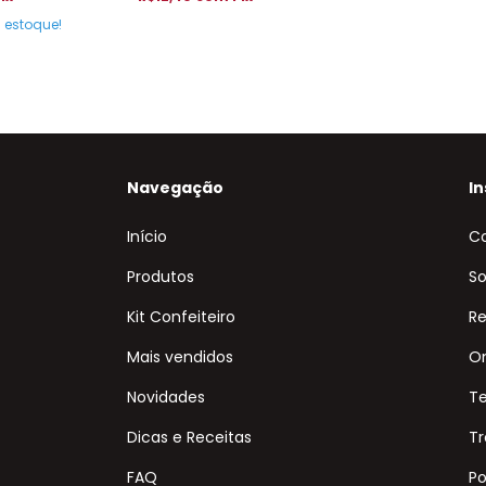
estoque!
Navegação
In
Início
C
Produtos
So
Kit Confeiteiro
Re
Mais vendidos
On
Novidades
T
Dicas e Receitas
Tr
FAQ
Po