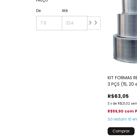
PREÇO
De
Até
KIT FORMAS 
3 PÇS (15, 20
R$63,05
3
x
de
R$21,02
sem
R$59,90
com
P
Só restam
10
em