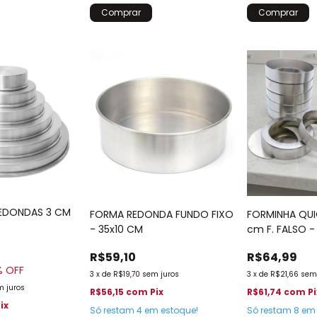
REDONDAS 3 CM
FORMA REDONDA FUNDO FIXO
FORMINHA QUIC
- 35x10 CM
cm F. FALSO -
R$59,10
R$64,99
% OFF
3
x
de
R$19,70
sem juros
3
x
de
R$21,66
sem
m juros
R$56,15
com
Pix
R$61,74
com
Pi
ix
Só restam
4
em estoque!
Só restam
8
em 