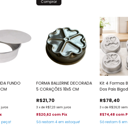
FORMA BALLERINE DECORADA
NDA FUNDO
Kit 4 Formas B
5 CORAÇÕES 18x5 CM
5 CM
Dos Pais Bigo
516
R$21,70
R$78,40
3
x
de
R$7,23
sem juros
 juros
3
x
de
R$26,13
sem 
R$20,62
com
Pix
ix
R$74,48
com
P
Só restam
4
em estoque!
a peça!
Só restam
6
em 