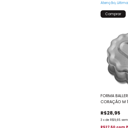
Atenção, últim
FORMA BALLER
CORAÇÃO M 
R$28,95
3
x
de
R$9,65
sem
R$27,50
com
P