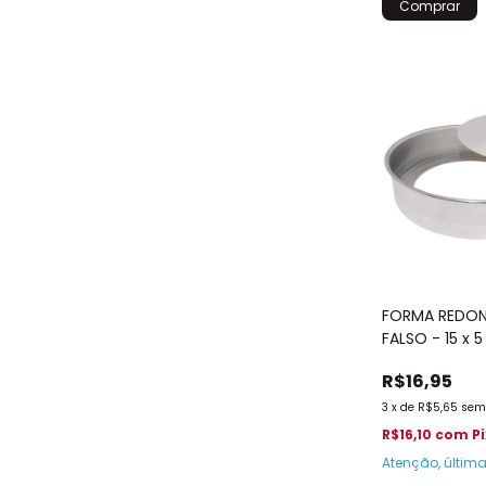
FORMA REDO
FALSO - 15 x 
R$16,95
3
x
de
R$5,65
sem
R$16,10
com
P
Atenção, últim