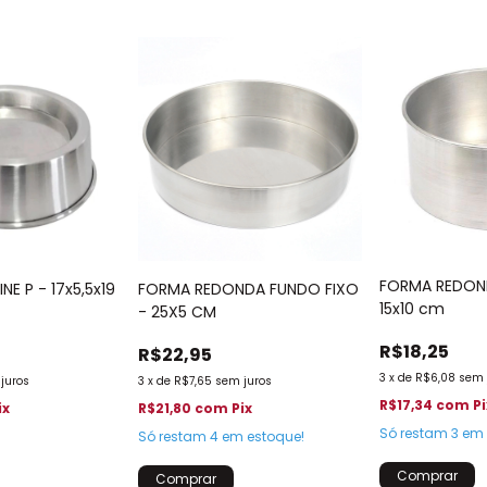
FORMA REDON
NE P - 17x5,5x19
FORMA REDONDA FUNDO FIXO
15x10 cm
- 25X5 CM
R$18,25
R$22,95
3
x
de
R$6,08
sem 
juros
3
x
de
R$7,65
sem juros
R$17,34
com
Pi
ix
R$21,80
com
Pix
Só restam
3
em 
Só restam
4
em estoque!