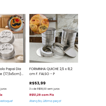
olo Papai Dia
FORMINHA QUICHE 2,5 x 8,2
de (17,5x5cm)
cm F. FALSO - P
R$53,99
juros
3
x
de
R$18,00
sem juros
ix
R$51,29
com
Pix
estoque!
Atenção, última peça!