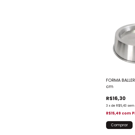
FORMA BALLERI
cm
R$16,30
3
x
de
R$5,43
sem 
R$15,49
com
P