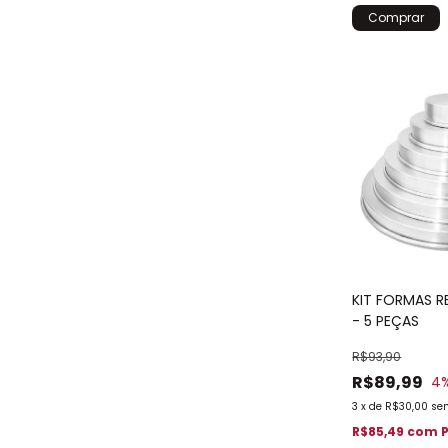
KIT FORMAS 
- 5 PEÇAS
R$93,90
R$89,99
4
3
x
de
R$30,00
se
R$85,49
com
P