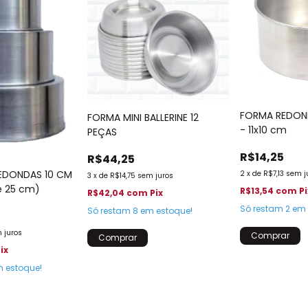
FORMA REDON
FORMA MINI BALLERINE 12
- 11x10 cm
PEÇAS
R$14,25
R$44,25
REDONDAS 10 CM
2
x
de
R$7,13
sem j
3
x
de
R$14,75
sem juros
 e 25 cm)
R$13,54
com
Pi
R$42,04
com
Pix
Só restam
2
em 
Só restam
8
em estoque!
 juros
ix
 estoque!