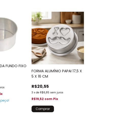
DA FUNDO FIXO
FORMA ALUMÍNIO PAPAI 17,5 X
5 X 16 CM
R$20,55
uros
3
x
de
R$6,85
sem juros
ix
R$19,52
com
Pix
 peça!