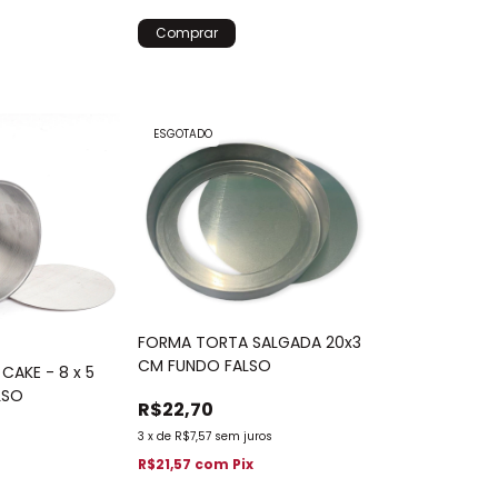
ESGOTADO
FORMA TORTA SALGADA 20x3
CM FUNDO FALSO
CAKE - 8 x 5
LSO
R$22,70
3
x
de
R$7,57
sem juros
R$21,57
com
Pix
x