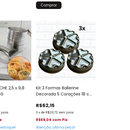
HE 2,5 x 9,8
Kit 3 Formas Ballerine
 G
Decorada 5 Corações 18 cm
727
R$62,15
 juros
3
x
de
R$20,72
sem juros
x
R$59,04
com
Pix
estoque!
Atenção, última peça!