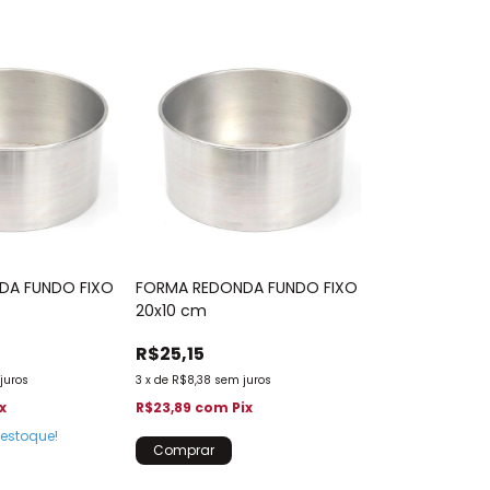
DA FUNDO FIXO
FORMA REDONDA FUNDO FIXO
20x10 cm
R$25,15
juros
3
x
de
R$8,38
sem juros
x
R$23,89
com
Pix
estoque!