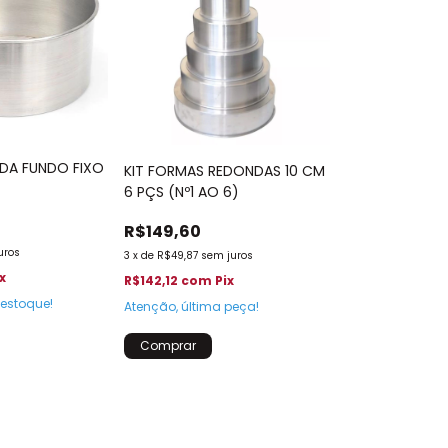
DA FUNDO FIXO
KIT FORMAS REDONDAS 10 CM
6 PÇS (Nº1 AO 6)
R$149,60
uros
3
x
de
R$49,87
sem juros
x
R$142,12
com
Pix
estoque!
Atenção, última peça!