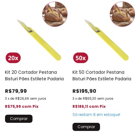
Kit 20 Cortador Pestana
Kit 50 Cortador Pestana
Bisturi Pães Estilete Padaria
Bisturi Pães Estilete Padaria
R$79,99
R$195,90
3
x
de
R$26,66
sem juros
3
x
de
R$65,30
sem juros
R$75,99
com
Pix
R$186,11
com
Pix
Só restam
8
em estoque!