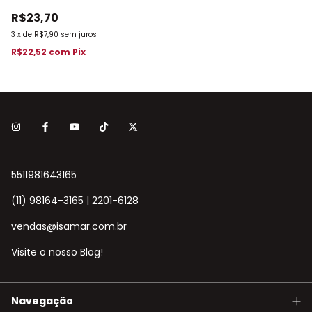
R$23,70
3
x
de
R$7,90
sem juros
R$22,52
com
Pix
5511981643165
(11) 98164-3165 | 2201-6128
vendas@isamar.com.br
Visite o nosso Blog!
Navegação