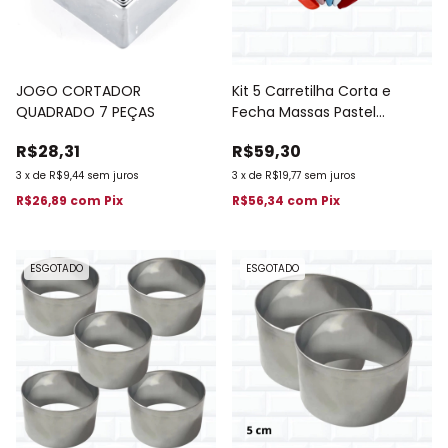
JOGO CORTADOR
Kit 5 Carretilha Corta e
QUADRADO 7 PEÇAS
Fecha Massas Pastel
Cozinha 831
R$28,31
R$59,30
3
x
de
R$9,44
sem juros
3
x
de
R$19,77
sem juros
R$26,89
com
Pix
R$56,34
com
Pix
ESGOTADO
ESGOTADO