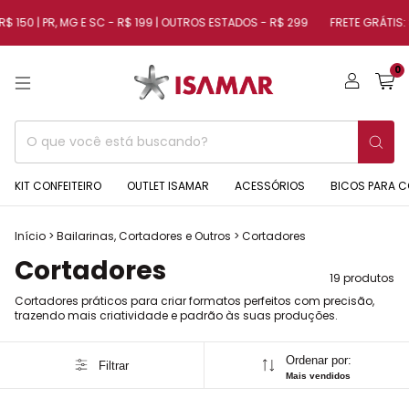
 150 | PR, MG E SC - R$ 199 | OUTROS ESTADOS - R$ 299
FRETE GRÁTIS: SP 
0
KIT CONFEITEIRO
OUTLET ISAMAR
ACESSÓRIOS
BICOS PARA C
Início
>
Bailarinas, Cortadores e Outros
>
Cortadores
Cortadores
19 produtos
Cortadores práticos para criar formatos perfeitos com precisão,
trazendo mais criatividade e padrão às suas produções.
Ordenar por:
Filtrar
Mais vendidos