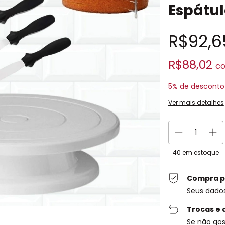
Espátul
R$92,6
R$88,02
c
5% de desconto
Ver mais detalhes
40
em estoque
Compra p
Seus dado
Trocas e 
Se não gos