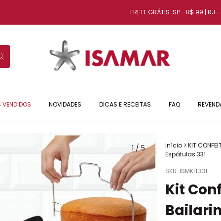
FRETE GRÁTIS: SP - R$ 99 | RJ - R$ 1
S VENDIDOS
NOVIDADES
DICAS E RECEITAS
FAQ
REVEND
Início
>
KIT CONFEI
1
/
5
Espátulas 331
SKU:
ISMKIT331
Kit Conf
Bailari