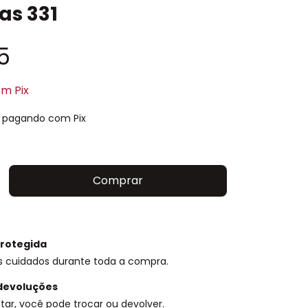
as 331
5
om
Pix
pagando com Pix
rotegida
s cuidados durante toda a compra.
devoluções
tar, você pode trocar ou devolver.