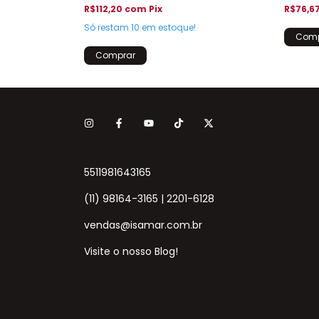
R$112,20
com
Pix
R$76,6
Só restam
10
em estoque!
5511981643165
(11) 98164-3165 | 2201-6128
vendas@isamar.com.br
Visite o nosso Blog!