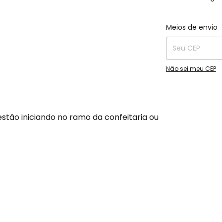
Entregas para o C
Meios de envio
Não sei meu CEP
estão iniciando no ramo da confeitaria ou