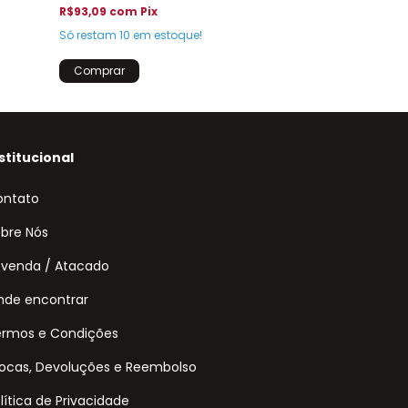
R$93,09
com
Pix
Só restam
3
em e
Só restam
10
em estoque!
stitucional
ontato
bre Nós
venda / Atacado
de encontrar
ermos e Condições
ocas, Devoluções e Reembolso
lítica de Privacidade