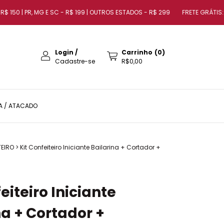
50 | PR, MG E SC - R$ 199 | OUTROS ESTADOS - R$ 299
FRETE GRÁTIS: SP - R
Login
/
Carrinho
(
0
)
Cadastre-se
R$0,00
A / ATACADO
TEIRO
>
Kit Confeiteiro Iniciante Bailarina + Cortador +
eiteiro Iniciante
na + Cortador +