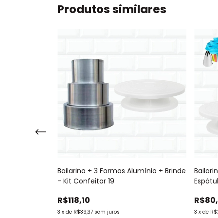
Produtos similares
ga + Espátula -
Bailarina + 3 Formas Alumínio + Brinde
Bailari
- Kit Confeitar 19
Espátu
R$118,10
R$80
3
x
de
R$39,37
sem juros
3
x
de
R$