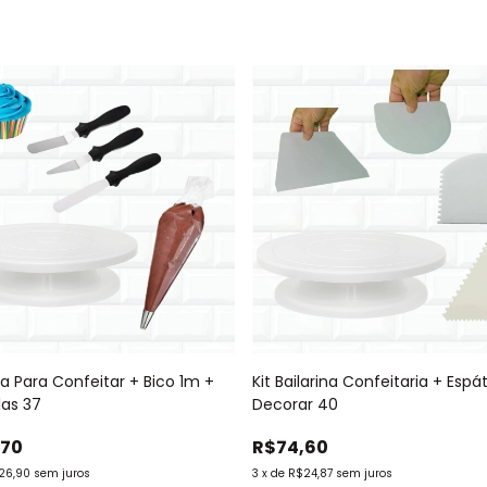
na Para Confeitar + Bico 1m +
Kit Bailarina Confeitaria + Espá
las 37
Decorar 40
,70
R$74,60
26,90
sem juros
3
x
de
R$24,87
sem juros