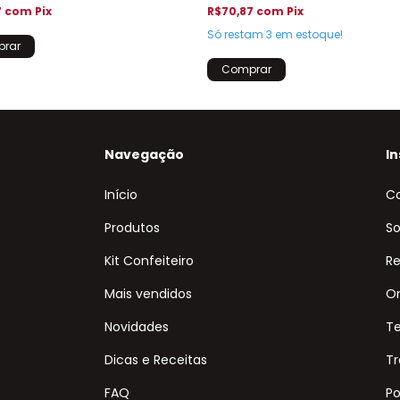
7
com
Pix
R$70,87
com
Pix
Só restam
3
em estoque!
Navegação
In
Início
C
Produtos
So
Kit Confeiteiro
Re
Mais vendidos
On
Novidades
T
Dicas e Receitas
Tr
FAQ
Po