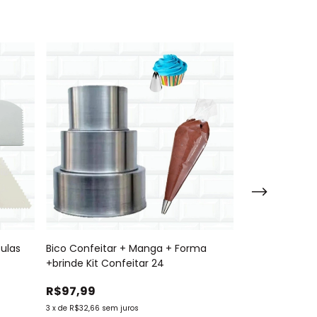
tulas
Bico Confeitar + Manga + Forma
Kit Espátulas 
+brinde Kit Confeitar 24
R$17,99
R$97,99
3
x
de
R$6,00
sem j
3
x
de
R$32,66
sem juros
R$17,09
com
Pi