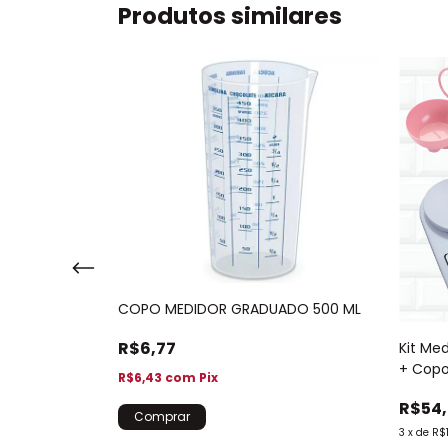
Produtos similares
COPO MEDIDOR GRADUADO 500 ML
R$6,77
raduado 500
Kit Me
o 842
+ Copo
R$6,43
com
Pix
R$54
3
x
de
R$