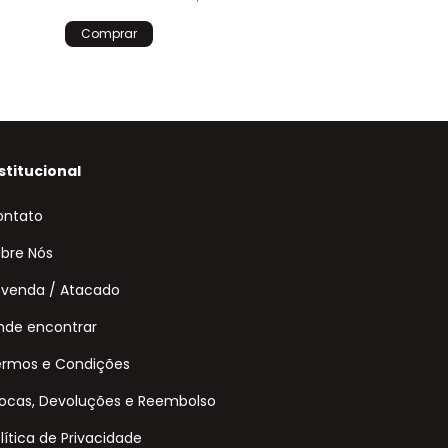
R$12,30
com
Pi
Só restam
8
em 
stitucional
ontato
bre Nós
venda / Atacado
de encontrar
ermos e Condições
ocas, Devoluções e Reembolso
lítica de Privacidade