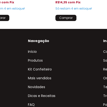
6
com
Pix
R$14,35
com
Pix
tam
4
em estoque!
Só restam
4
em estoque!
Navegação
In
Início
C
Produtos
So
Kit Confeiteiro
Re
Mais vendidos
On
Novidades
T
Dicas e Receitas
Tr
FAQ
Po