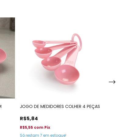
M
JOGO DE MEDIDORES COLHER 4 PEÇAS
Kit 2 Copos M
ml 0,5L Medido
R$5,84
R$12,95
R$5,55
com
Pix
2
x
de
R$6,48
sem j
Só restam
7
em estoque!