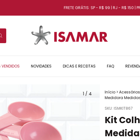
FRETE GRÁTIS: SP - R$ 99 | RJ - R$ 150 | PR, M
S VENDIDOS
NOVIDADES
DICAS E RECEITAS
FAQ
REVEND
Início
>
Acessórios
1
/
4
Medidora Medidas
SKU:
ISMKIT867
Kit Col
Medida