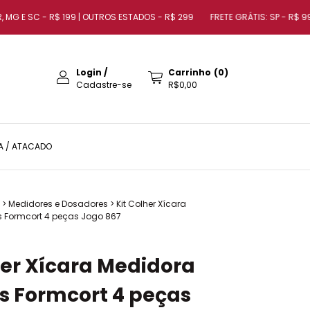
G E SC - R$ 199 | OUTROS ESTADOS - R$ 299
FRETE GRÁTIS: SP - R$ 99 | RJ
Login
/
Carrinho
(
0
)
Cadastre-se
R$0,00
A / ATACADO
>
Medidores e Dosadores
>
Kit Colher Xícara
 Formcort 4 peças Jogo 867
her Xícara Medidora
s Formcort 4 peças