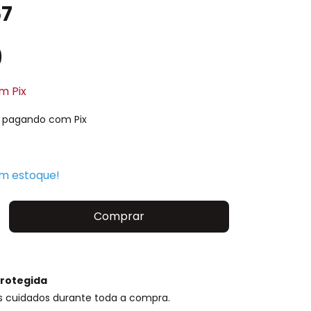
67
9
om
Pix
pagando com Pix
m estoque!
rotegida
s cuidados durante toda a compra.