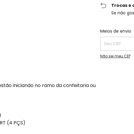
Trocas e 
Se não gos
Entregas para o C
Meios de envio
Não sei meu CEP
estão iniciando no ramo da confeitaria ou
)
RT (4 PÇS)