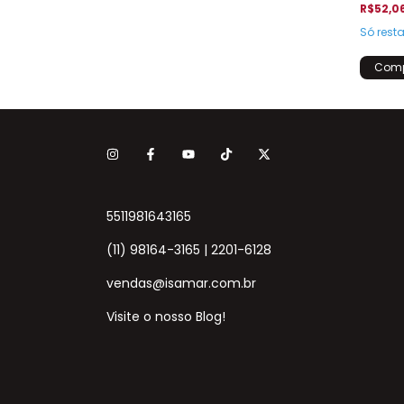
R$52,0
Só res
5511981643165
(11) 98164-3165 | 2201-6128
vendas@isamar.com.br
Visite o nosso Blog!