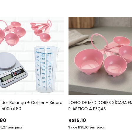
didor Balança + Colher + Xicara
JOGO DE MEDIDORES XÍCARA E
 500ml 80
PLÁSTICO 4 PEÇAS
,80
R$15,10
18,27
sem juros
3
x
de
R$5,03
sem juros