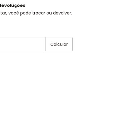
devoluções
tar, você pode trocar ou devolver.
EP:
Alterar CEP
Calcular