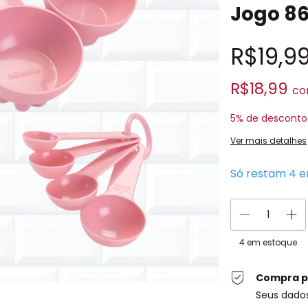
Jogo 8
R$19,9
R$18,99
c
5% de desconto
Ver mais detalhes
Só restam
4
e
4
em estoque
Compra p
Seus dado