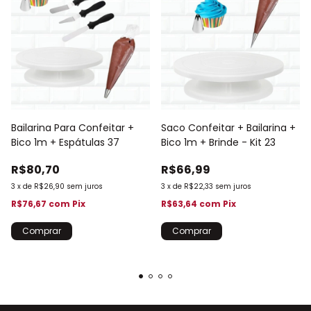
Bailarina Para Confeitar +
Saco Confeitar + Bailarina +
Bico 1m + Espátulas 37
Bico 1m + Brinde - Kit 23
R$80,70
R$66,99
3
x
de
R$26,90
sem juros
3
x
de
R$22,33
sem juros
R$76,67
com
Pix
R$63,64
com
Pix