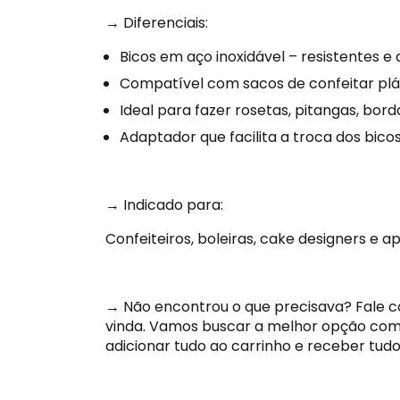
→
Diferenciais:
Bicos em aço inoxidável
– resistentes e
Compatível com sacos de confeitar plás
Ideal para fazer rosetas, pitangas, bord
Adaptador que facilita a troca dos bico
→
Indicado para:
Confeiteiros, boleiras,
cake
designers e a
→ N
ão encontrou o que precisava? Fale 
vinda. Vamos buscar a melhor opção com
adicionar tudo ao carrinho e receber tud