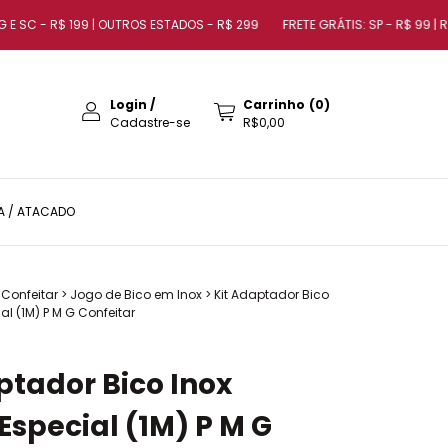
 SC - R$ 199 | OUTROS ESTADOS - R$ 299
FRETE GRÁTIS: SP - R$ 99 | RJ - R
Login
/
Carrinho
(
0
)
Cadastre-se
R$0,00
A / ATACADO
 Confeitar
>
Jogo de Bico em Inox
>
Kit Adaptador Bico
al (1M) P M G Confeitar
ptador Bico Inox
Especial (1M) P M G