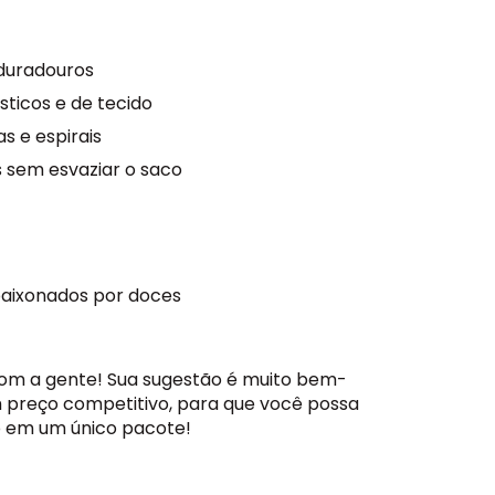
 duradouros
ticos e de tecido
as e espirais
s sem esvaziar o saco
paixonados por doces
com a gente! Sua sugestão é muito bem-
 preço competitivo, para que você possa
o em um único pacote!