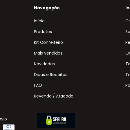
Navegação
In
Início
C
Produtos
So
Kit Confeiteiro
Re
Mais vendidos
On
Novidades
T
Dicas e Receitas
Tr
FAQ
Po
Revenda / Atacado
nvio