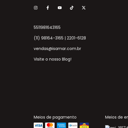
5511981643165
(11) 98164-3165 | 2201-6128
vendas@isamar.com.br
Visite o nosso Blog!
Meios de pagamento
Meios de e