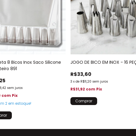
eta 8 Bicos Inox Saco Silicone
JOGO DE BICO EM INOX - 16 PE
eiro 891
R$33,60
25
3
x
de
R$11,20
sem juros
8,42
sem juros
R$31,92
com
Pix
9
com
Pix
tam
2
em estoque!