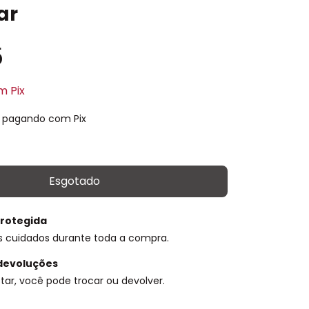
ar
5
m
Pix
pagando com Pix
rotegida
s cuidados durante toda a compra.
devoluções
tar, você pode trocar ou devolver.