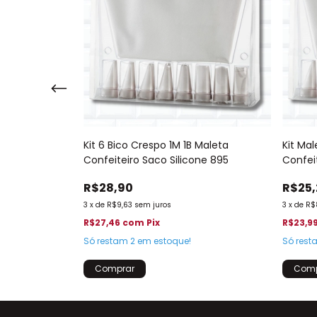
é 1M 1B Saco
Kit 6 Bico Crespo 1M 1B Maleta
Kit Mal
Confeiteiro Saco Silicone 895
Confeit
R$28,90
R$25,
3
x
de
R$9,63
sem juros
3
x
de
R$
R$27,46
com
Pix
R$23,9
Só restam
2
em estoque!
Só res