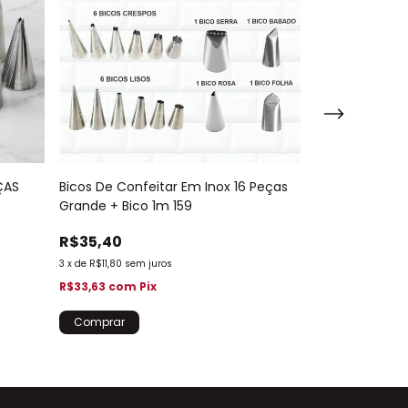
ÇAS
Bicos De Confeitar Em Inox 16 Peças
Kit de Bicos 6
Grande + Bico 1m 159
Aberta Fechad
R$35,40
R$24,10
3
x
de
R$11,80
sem juros
3
x
de
R$8,03
sem j
R$33,63
com
Pix
R$22,90
com
Pi
Só restam
7
em e