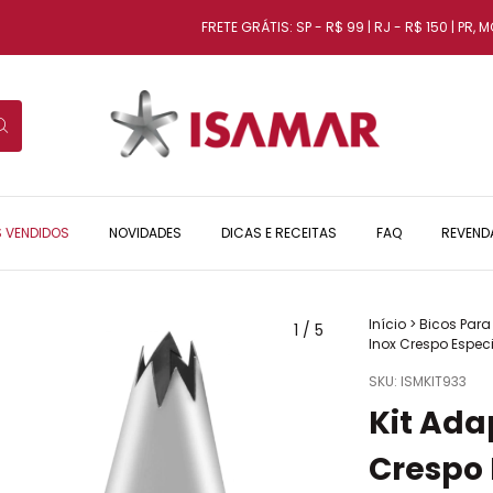
FRETE GRÁTIS: SP - R$ 99 | RJ - R$ 150 | PR, MG E
S VENDIDOS
NOVIDADES
DICAS E RECEITAS
FAQ
REVEND
Início
>
Bicos Para
1
/
5
Inox Crespo Especi
SKU:
ISMKIT933
Kit Ada
Crespo 