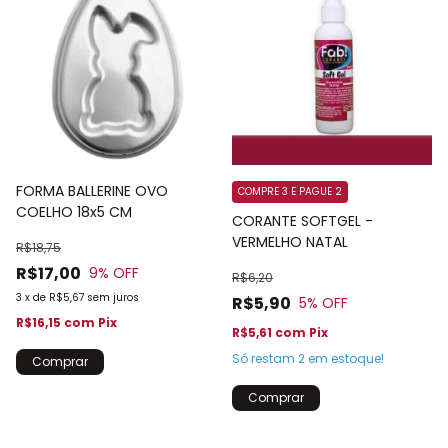
FORMA BALLERINE OVO
COMPRE 3 E PAGUE 2
COELHO 18x5 CM
CORANTE SOFTGEL -
VERMELHO NATAL
R$18,75
R$17,00
9
% OFF
R$6,20
3
x
de
R$5,67
sem juros
R$5,90
5
% OFF
R$16,15
com
Pix
R$5,61
com
Pix
Só restam
2
em estoque!