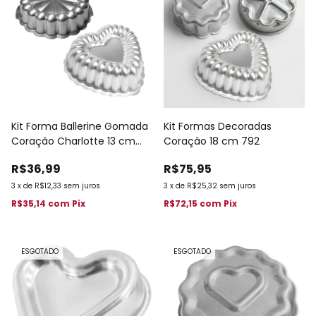
Kit Forma Ballerine Gomada
Kit Formas Decoradas
Coração Charlotte 13 cm
Coração 18 cm 792
Pequena
R$36,99
R$75,95
3
x
de
R$12,33
sem juros
3
x
de
R$25,32
sem juros
R$35,14
com
Pix
R$72,15
com
Pix
ESGOTADO
ESGOTADO