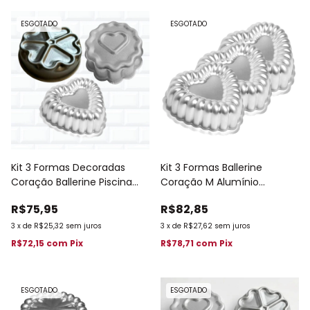
ESGOTADO
ESGOTADO
Kit 3 Formas Decoradas
Kit 3 Formas Ballerine
Coração Ballerine Piscina
Coração M Alumínio
708
Confeitaria 18 cm
R$75,95
R$82,85
3
x
de
R$25,32
sem juros
3
x
de
R$27,62
sem juros
R$72,15
com
Pix
R$78,71
com
Pix
ESGOTADO
ESGOTADO