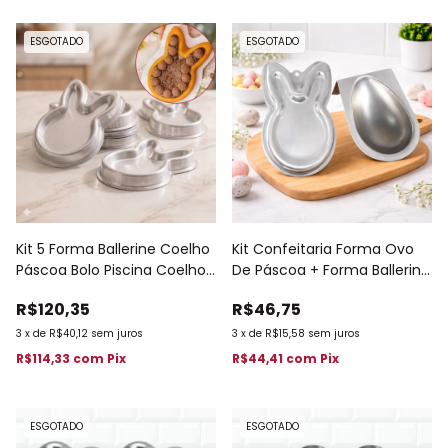
ESGOTADO
ESGOTADO
Kit 5 Forma Ballerine Coelho
Kit Confeitaria Forma Ovo
Páscoa Bolo Piscina Coelho
De Páscoa + Forma Ballerine
18x4,5 594
Coelho 595
R$120,35
R$46,75
3
x
de
R$40,12
sem juros
3
x
de
R$15,58
sem juros
R$114,33
com
Pix
R$44,41
com
Pix
ESGOTADO
ESGOTADO