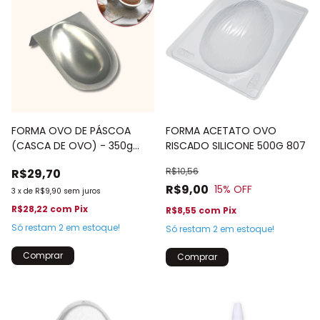
FORMA OVO DE PÁSCOA
FORMA ACETATO OVO
(CASCA DE OVO) - 350g
RISCADO SILICONE 500G 807
16x11 cm
R$10,56
R$29,70
R$9,00
15
% OFF
3
x
de
R$9,90
sem juros
R$28,22
com
Pix
R$8,55
com
Pix
Só restam
2
em estoque!
Só restam
2
em estoque!