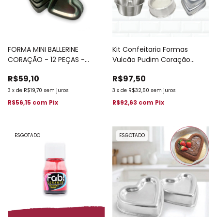
FORMA MINI BALLERINE
Kit Confeitaria Formas
CORAÇÃO - 12 PEÇAS -
Vulcão Pudim Coração
8x7,5x2,3 CM
Gomada Decorada 522
R$59,10
R$97,50
3
x
de
R$19,70
sem juros
3
x
de
R$32,50
sem juros
R$56,15
com
Pix
R$92,63
com
Pix
ESGOTADO
ESGOTADO