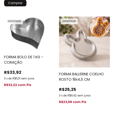
ESGOTADO
ESGOTADO
FORMA BOLO DE 1 KG -
CORAÇÃO
R$33,92
FORMA BALLERINE COELHO
3
x
de
R$11,31
sem juros
ROSTO 18x4,5 CM
R$32,22
com
Pix
R$25,25
3
x
de
R$8,42
sem juros
R$23,99
com
Pix