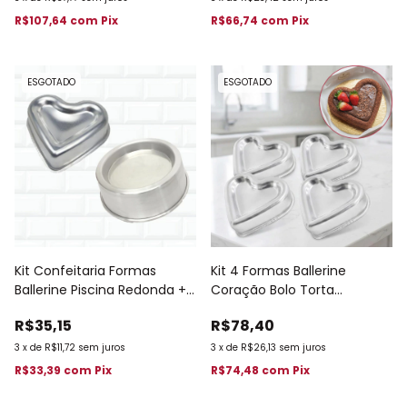
R$107,64
com
Pix
R$66,74
com
Pix
ESGOTADO
ESGOTADO
Kit Confeitaria Formas
Kit 4 Formas Ballerine
Ballerine Piscina Redonda +
Coração Bolo Torta
Coração 236
(18x20x4,5cm - P) 197
R$35,15
R$78,40
3
x
de
R$11,72
sem juros
3
x
de
R$26,13
sem juros
R$33,39
com
Pix
R$74,48
com
Pix