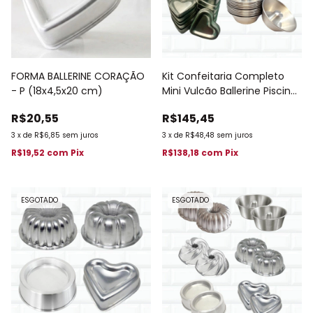
FORMA BALLERINE CORAÇÃO
Kit Confeitaria Completo
- P (18x4,5x20 cm)
Mini Vulcão Ballerine Piscina
Coração Suiça 610
R$20,55
R$145,45
3
x
de
R$6,85
sem juros
3
x
de
R$48,48
sem juros
R$19,52
com
Pix
R$138,18
com
Pix
ESGOTADO
ESGOTADO