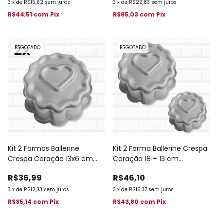
3
x
de
R$15,62
sem juros
3
x
de
R$29,83
sem juros
R$44,51
com
Pix
R$85,03
com
Pix
ESGOTADO
ESGOTADO
Kit 2 Formas Ballerine
Kit 2 Forma Ballerine Crespa
Crespa Coração 13x6 cm
Coração 18 + 13 cm
Decorada 864
Decorada 863
R$36,99
R$46,10
3
x
de
R$12,33
sem juros
3
x
de
R$15,37
sem juros
R$35,14
com
Pix
R$43,80
com
Pix