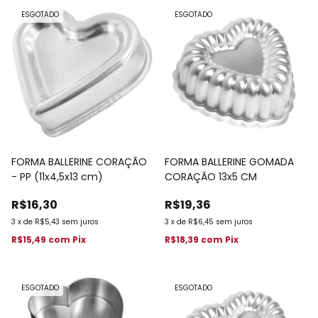
ESGOTADO
ESGOTADO
FORMA BALLERINE CORAÇÃO
FORMA BALLERINE GOMADA
- PP (11x4,5x13 cm)
CORAÇÃO 13x5 CM
R$16,30
R$19,36
3
x
de
R$5,43
sem juros
3
x
de
R$6,45
sem juros
R$15,49
com
Pix
R$18,39
com
Pix
ESGOTADO
ESGOTADO