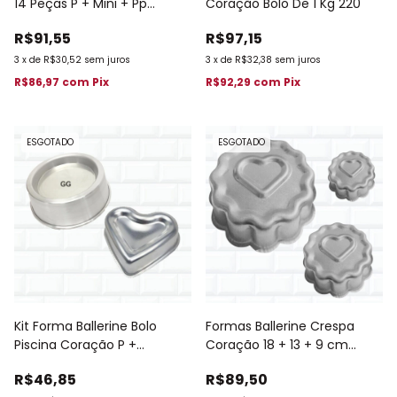
14 Peças P + Mini + Pp
Coração Bolo De 1 Kg 220
Alumínio 456
R$91,55
R$97,15
3
x
de
R$30,52
sem juros
3
x
de
R$32,38
sem juros
R$86,97
com
Pix
R$92,29
com
Pix
ESGOTADO
ESGOTADO
Kit Forma Ballerine Bolo
Formas Ballerine Crespa
Piscina Coração P +
Coração 18 + 13 + 9 cm
Redonda GG 101
Decorada 866
R$46,85
R$89,50