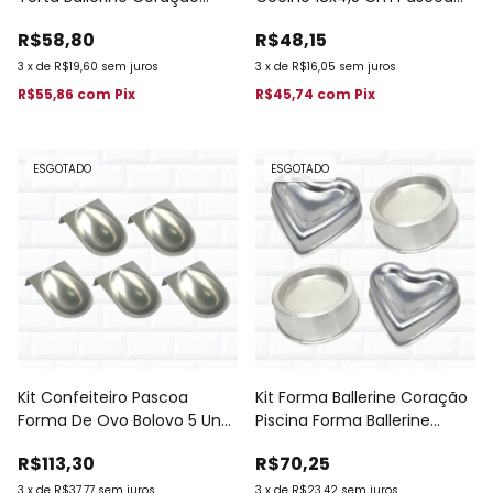
(18x20x4,5) 196
Bolo Piscina 593
R$58,80
R$48,15
3
x
de
R$19,60
sem juros
3
x
de
R$16,05
sem juros
R$55,86
com
Pix
R$45,74
com
Pix
ESGOTADO
ESGOTADO
Kit Confeiteiro Pascoa
Kit Forma Ballerine Coração
Forma De Ovo Bolovo 5 Und
Piscina Forma Ballerine
430
Redonda 235
R$113,30
R$70,25
3
x
de
R$37,77
sem juros
3
x
de
R$23,42
sem juros