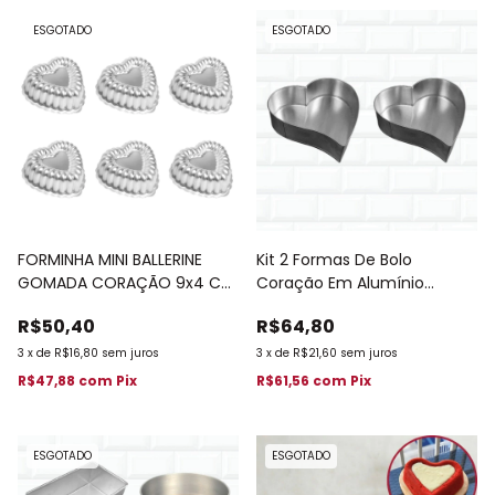
ESGOTADO
ESGOTADO
FORMINHA MINI BALLERINE
Kit 2 Formas De Bolo
GOMADA CORAÇÃO 9x4 CM
Coração Em Alumínio
6 PÇS
Confeitaria 468
R$50,40
R$64,80
3
x
de
R$16,80
sem juros
3
x
de
R$21,60
sem juros
R$47,88
com
Pix
R$61,56
com
Pix
ESGOTADO
ESGOTADO