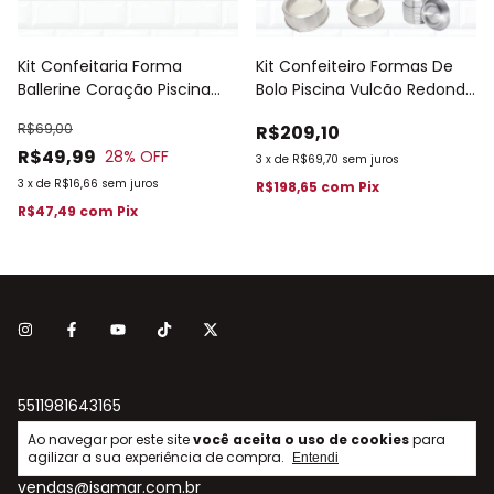
Kit Confeitaria Forma
Kit Confeiteiro Formas De
Ballerine Coração Piscina
Bolo Piscina Vulcão Redonda
Tabua Madeira 312
Coração 285
R$69,00
R$209,10
R$49,99
28
% OFF
3
x
de
R$69,70
sem juros
3
x
de
R$16,66
sem juros
R$198,65
com
Pix
R$47,49
com
Pix
5511981643165
Ao navegar por este site
você aceita o uso de cookies
para
(11) 98164-3165 | 2201-6128
agilizar a sua experiência de compra.
Entendi
vendas@isamar.com.br