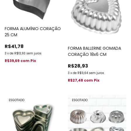
FORMA ALUMÍNIO CORAÇÃO
25 CM
R$41,78
FORMA BALLERINE GOMADA
3
x
de
R$13,93
sem juros
CORAÇÃO 18x6 CM
R$39,69
com
Pix
R$28,93
3
x
de
R$9,64
sem juros
R$27,48
com
Pix
ESGOTADO
ESGOTADO