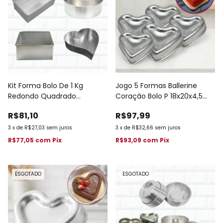
Kit Forma Bolo De 1 Kg
Jogo 5 Formas Ballerine
Redondo Quadrado
Coração Bolo P 18x20x4,5
Retangular Coração 199
Cm 198
R$81,10
R$97,99
3
x
de
R$27,03
sem juros
3
x
de
R$32,66
sem juros
R$77,05
com
Pix
R$93,09
com
Pix
ESGOTADO
ESGOTADO