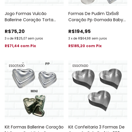
Jogo Formas Vulcão
Formas De Pudim 12x6x8
Ballerine Coração Torta
Coração Pp Gomada Baby
Suiça Decorada N1 N2 497
Decorada 523
R$75,20
R$194,95
3
x
de
R$25,07
sem juros
3
x
de
R$64,98
sem juros
R$71,44
com
Pix
R$185,20
com
Pix
ESGOTADO
ESGOTADO
Kit Formas Ballerine Coração
Kit Confeitaria 3 Formas De