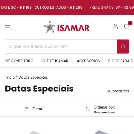
- R$ 199 | OUTROS ESTADOS - R$ 299
FRETE GRÁTIS: SP - R$ 99 | RJ - R$ 15
0
KIT CONFEITEIRO
OUTLET ISAMAR
ACESSÓRIOS
BICOS PARA C
Início
>
Datas Especiais
Datas Especiais
68 produtos
Ordenar por:
Filtrar
Mais vendidos