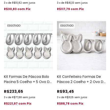
3
x
de
R$10,82
sem juros
3
x
de
R$41,33
sem juros
R$30,83
com
Pix
R$117,79
com
Pix
ESGOTADO
ESGOTADO
Kit Formas De Páscoa Bolo
Kit Confeiteiro Formas De
Piscina 5 Coelho + 5 Ovo De
Páscoa 2 Coelho + 2 Ovo De
Páscoa 597
Páscoa 596
R$233,65
R$93,45
3
x
de
R$77,88
sem juros
3
x
de
R$31,15
sem juros
R$221,97
com
Pix
R$88,78
com
Pix