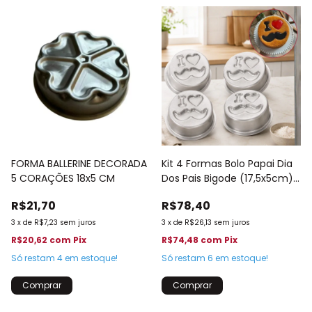
FORMA BALLERINE DECORADA
Kit 4 Formas Bolo Papai Dia
5 CORAÇÕES 18x5 CM
Dos Pais Bigode (17,5x5cm)
516
R$21,70
R$78,40
3
x
de
R$7,23
sem juros
3
x
de
R$26,13
sem juros
R$20,62
com
Pix
R$74,48
com
Pix
Só restam
4
em estoque!
Só restam
6
em estoque!