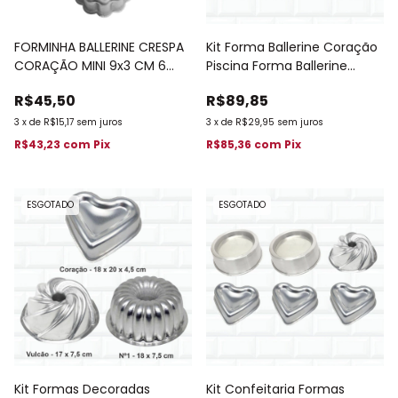
FORMINHA BALLERINE CRESPA
Kit Forma Ballerine Coração
CORAÇÃO MINI 9x3 CM 6
Piscina Forma Ballerine
PÇS
Redonda 772
R$45,50
R$89,85
3
x
de
R$15,17
sem juros
3
x
de
R$29,95
sem juros
R$43,23
com
Pix
R$85,36
com
Pix
ESGOTADO
ESGOTADO
Kit Formas Decoradas
Kit Confeitaria Formas