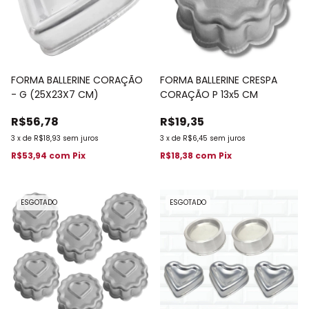
FORMA BALLERINE CORAÇÃO
FORMA BALLERINE CRESPA
- G (25X23X7 CM)
CORAÇÃO P 13x5 CM
R$56,78
R$19,35
3
x
de
R$18,93
sem juros
3
x
de
R$6,45
sem juros
R$53,94
com
Pix
R$18,38
com
Pix
ESGOTADO
ESGOTADO