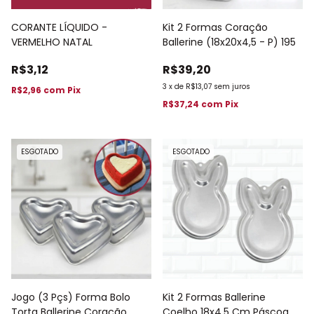
CORANTE LÍQUIDO -
Kit 2 Formas Coração
VERMELHO NATAL
Ballerine (18x20x4,5 - P) 195
R$3,12
R$39,20
3
x
de
R$13,07
sem juros
R$2,96
com
Pix
R$37,24
com
Pix
ESGOTADO
ESGOTADO
Jogo (3 Pçs) Forma Bolo
Kit 2 Formas Ballerine
Torta Ballerine Coração
Coelho 18x4,5 Cm Páscoa