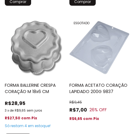
ESGOTADO
FORMA ACETATO CORAÇÃO
FORMA BALLERINE CRESPA
LAPIDADO 200G 9837
CORAÇÃO M 18x6 CM
R$9,45
R$28,95
R$7,00
26
% OFF
3
x
de
R$9,65
sem juros
R$27,50
com
Pix
R$6,65
com
Pix
Só restam
4
em estoque!