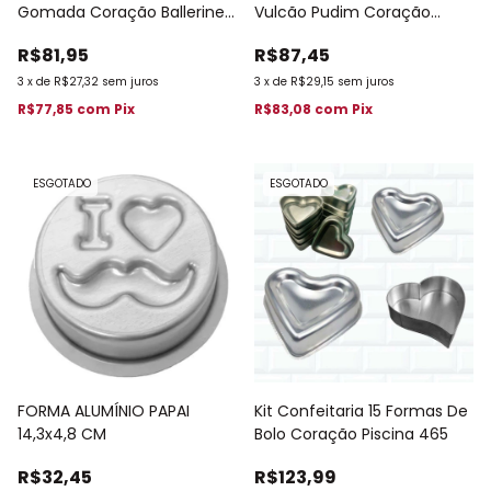
Gomada Coração Ballerine
Vulcão Pudim Coração
18 cm 737
Gomada Decorada 682
R$81,95
R$87,45
3
x
de
R$27,32
sem juros
3
x
de
R$29,15
sem juros
R$77,85
com
Pix
R$83,08
com
Pix
ESGOTADO
ESGOTADO
FORMA ALUMÍNIO PAPAI
Kit Confeitaria 15 Formas De
14,3x4,8 CM
Bolo Coração Piscina 465
R$32,45
R$123,99