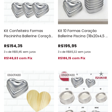
Kit Confeiteiro Formas
Kit 10 Formas Coração
Piscininha Ballerine Coração
Ballerine Piscina (18x20x4,5 -
Mini + 5 Pequenas 464
P) 455
R$154,35
R$195,95
3
x
de
R$51,45
sem juros
3
x
de
R$65,32
sem juros
R$146,63
com
Pix
R$186,15
com
Pix
ESGOTADO
ESGOTADO