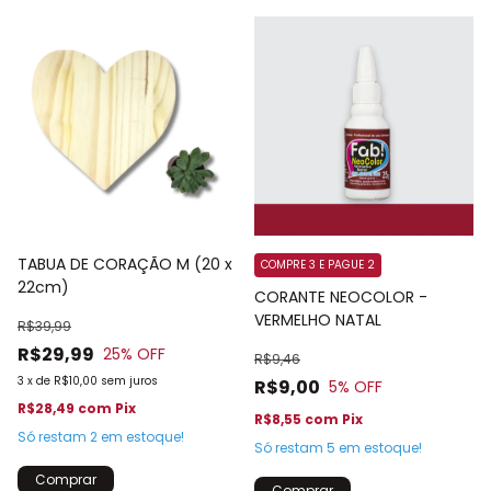
TABUA DE CORAÇÃO M (20 x
COMPRE 3 E PAGUE 2
22cm)
CORANTE NEOCOLOR -
VERMELHO NATAL
R$39,99
R$29,99
25
% OFF
R$9,46
3
x
de
R$10,00
sem juros
R$9,00
5
% OFF
R$28,49
com
Pix
R$8,55
com
Pix
Só restam
2
em estoque!
Só restam
5
em estoque!