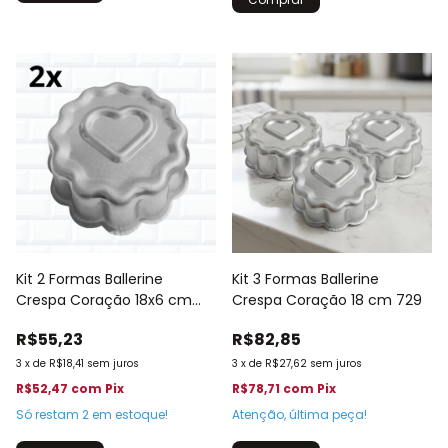
Kit 2 Formas Ballerine
Kit 3 Formas Ballerine
Crespa Coração 18x6 cm
Crespa Coração 18 cm 729
Decorada 862
R$55,23
R$82,85
3
x
de
R$18,41
sem juros
3
x
de
R$27,62
sem juros
R$52,47
com
Pix
R$78,71
com
Pix
Só restam
2
em estoque!
Atenção, última peça!